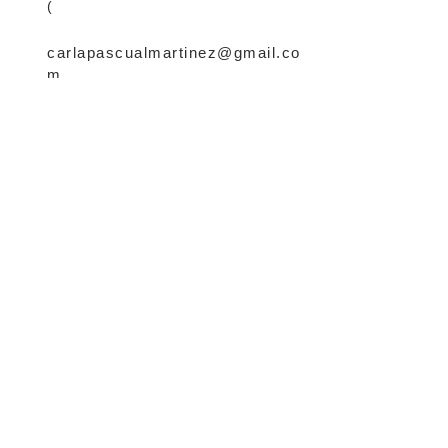
(
carlapascualmartinez@gmail.co
m
Ciudad de México
Suscríbete a mi
sitio
Suscribirse