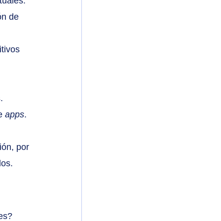
tuales:
ón de 
tivos 
.
e 
apps
.
ón, por 
dos.
es? 