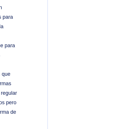
n 
s para 
la 
ge para 
 
 que 
ormas 
regular 
os pero 
orma de 