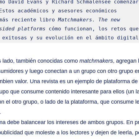
mo David Evans y Richard Schmalensee comenzaro
Estos académicos y asesores económicos 
más reciente libro 
Matchmakers. The new 
sided platforms
 cómo funcionan, los retos que 
 exitosas y su evolución en el ámbito digital
s lado, también conocidas como 
matchmakers
, agregan 
midores y luego conectan a un grupo con otro grupo en
mbien valor. Una revista es un ejemplo de plataforma de
rupo que consume contenido interesante para ellos (un la
on el otro grupo, o lado de la plataforma, que consume l
.
orma debe balancear los intereses de ambos grupos. En p
publicidad que moleste a los lectores y dejen de leerla, p