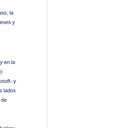
so, la 
reses y 
y en la 
o 
soft- y 
s lados 
 de 
 