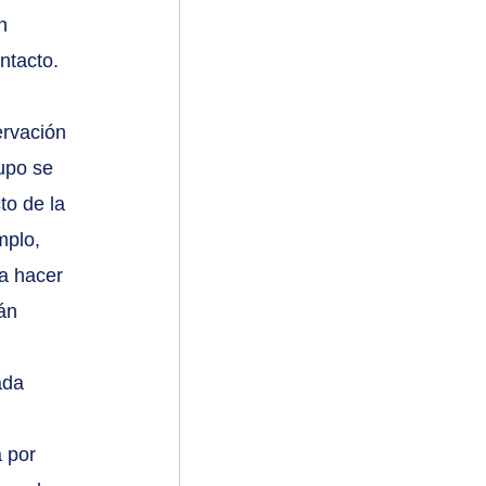
n 
ntacto. 
ervación 
upo se 
to de la 
mplo, 
a hacer 
án 
ada 
 por 