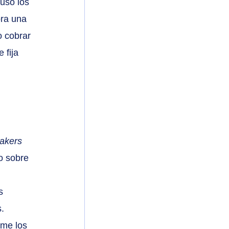
uso los 
ra una 
o cobrar 
 fija 
akers
o sobre 
s 
. 
rme los 