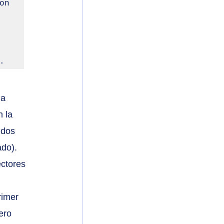
n 
.
la 
 la 
 dos 
do). 
ectores 
rimer 
ero 