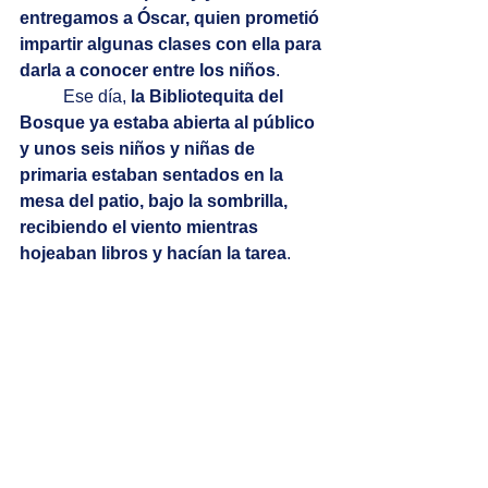
entregamos a Óscar, quien prometió 
impartir algunas clases con ella para 
darla a conocer entre los niños
. 
Ese día, 
la Bibliotequita del 
Bosque ya estaba abierta al público 
y unos seis niños y niñas de 
primaria estaban sentados en la 
mesa del patio, bajo la sombrilla, 
recibiendo el viento mientras 
hojeaban libros y hacían la tarea
.
Carla Pascual es autora de 
Descubrirme en Qatar
, el único libro 
escrito en español y que ofrece la 
mirada de una latinoamericana sobre 
la cultura árabe musulmana, pues las 
narrativas sobre Arabia usualmente 