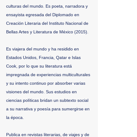
en huelga y no nos servirían alimentos. En 
culturas del mundo. Es poeta, narradora y
Qatar no se permite comer cerdo, así que 
ensayista egresada del Diplomado en
me despedía de él en este sándwich. Lo 
Creación Literaria del Instituto Nacional de
comí poco a poco para saborear su 
Bellas Artes y Literatura de México (2015).
tocino frito y bien crujiente, en el punto 
exacto para envolver el sándwich con su 
Es viajera del mundo y ha residido en
sabor intenso y ligeramente quemado. Mi 
deleite se vio interrumpido por preguntas 
Estados Unidos, Francia, Qatar e Islas
que hasta ese momento se me 
Cook, por lo que su literatura está
ocurrieron. Y si mis alumnas se cubren 
impregnada de experiencias multiculturales
totalmente, ¿cómo sabré quién es quién?, 
y su intento continuo por absorber varias
¿y si se hacen pasar una por otra en los 
visiones del mundo. Sus estudios en
exámenes?"
ciencias políticas bridan un subtexto social
a su narrativa y poesía para sumergirse en
la época.
Publica en revistas literarias, de viajes y de