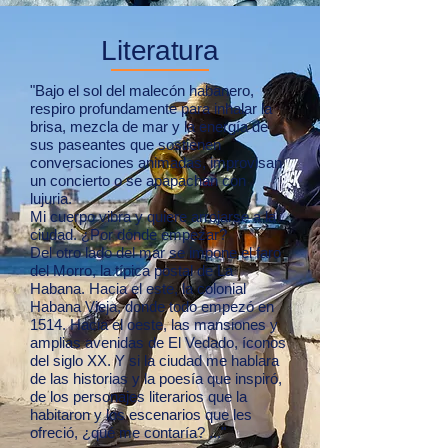
Literatura
"Bajo el sol del malecón habanero,
respiro profundamente para inhalar la
brisa, mezcla de mar y la energía de
sus paseantes que sostienen
conversaciones animadas, improvisan
un concierto o se apapachan con
lujuria.
Mi cuerpo vibra y quiere arrojarse a la
ciudad. ¿Por dónde empezar?
Del otro lado del mar se impone el faro
del Morro, la típica postal de La
Habana. Hacia el este, la colonial
Habana Vieja, donde todo empezó en
1514. Hacia el oeste, las mansiones y
amplias avenidas de El Vedado, íconos
del siglo XX. Y si la ciudad me hablara
de las historias y la poesía que inspiró,
de los personajes literarios que la
habitaron y los escenarios que les
ofreció, ¿qué me contaría? ..."