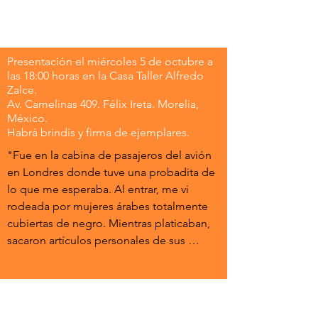
Presentación el miércoles 5 de octubre a
las 18:00 horas en la Casa Taller Alfredo
Zalce.
Av. Camelinas 409. Félix Ireta. Morelia,
México.
Habrá brindis y firma de ejemplares.
"Fue en la cabina de pasajeros del avión 
en Londres donde tuve una probadita de 
lo que me esperaba. Al entrar, me vi 
rodeada por mujeres árabes totalmente 
cubiertas de negro. Mientras platicaban, 
sacaron artículos personales de sus 
grandes bolsos de marcas de lujo y los 
acomodaron en sus amplios asientos de 
business class. Me sentí en desventaja: 
¿por qué habrían de saber más de mí que 