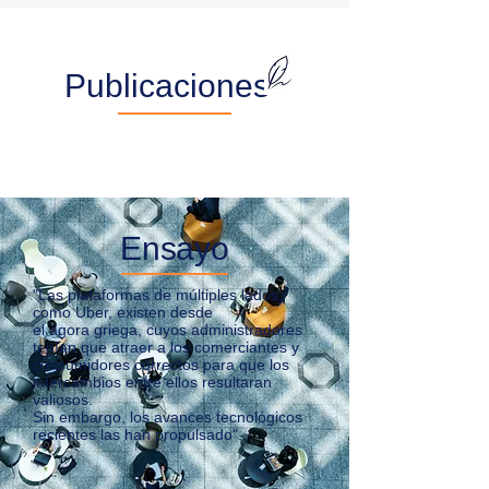
Publicaciones
Ensayo
"Las plataformas de múltiples lados,
como Uber, existen desde
el ágora griega, cuyos administradores
tenían que atraer a los comerciantes y
consumidores correctos para que los
intercambios entre ellos resultaran
valiosos.
Sin embargo, los avances tecnológicos
recientes las han propulsado".