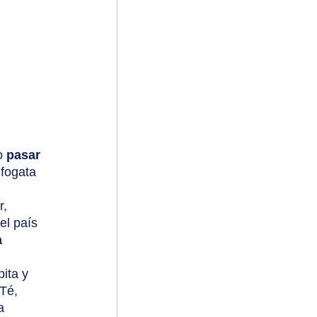
o 
pasar 
fogata 
, 
el país 
 
 
ita y 
Té, 
a 