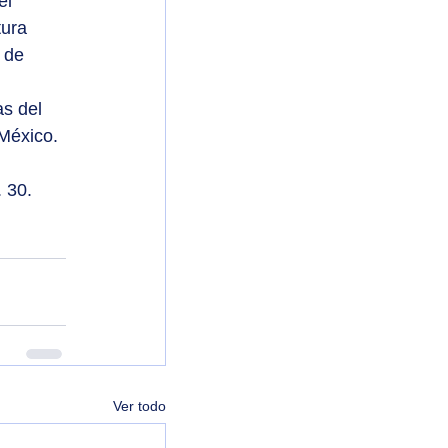
el 
ura 
 de 
s del 
México.
 30.
Ver todo