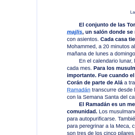
La
El conjunto de las To
majlis
, un salón donde se
con asientos. 
Cada casa tie
Mohammed, a 20 minutos al 
mañana de lunes a domingo
	En el calendario lunar, la luna creciente después de la luna llena marca el comienzo de 
cada mes. 
Para los musulm
importante. Fue cuando el
Corán de parte de Alá
 a tr
Ramadán
 transcurre desde l
con la Semana Santa del cat
El Ramadán es un mes 
comunidad. 
Los musulmanes
para autopurificarse. Tambi
para peregrinar a la Meca, 
son tres de los cinco pilare