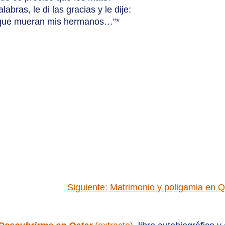
labras, le di las gracias y le dije:
 que mueran mis hermanos…”*
Siguiente: Matrimonio y poligamia en Q