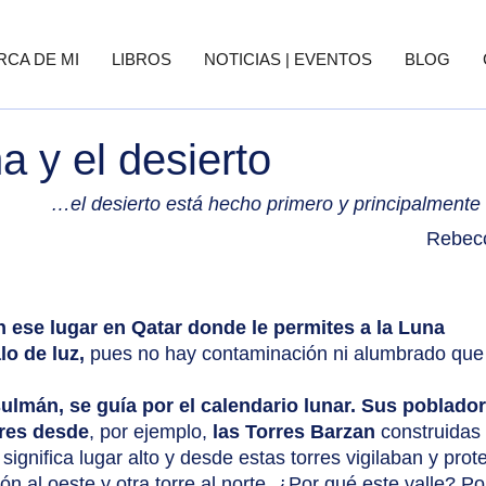
RCA DE MI
LIBROS
NOTICIAS | EVENTOS
BLOG
a y el desierto
…el desierto está hecho primero y principalmente
Rebecc
n ese lugar en Qatar donde le permites a la Luna 
lo de luz, 
pues no hay contaminación ni alumbrado que
lmán, se guía por el calendario lunar. Sus poblador
ares desde
, por ejemplo, 
las Torres Barzan
 construidas 
 significa lugar alto y desde estas torres vigilaban y prot
ción al oeste y otra torre al norte. ¿Por qué este valle? P