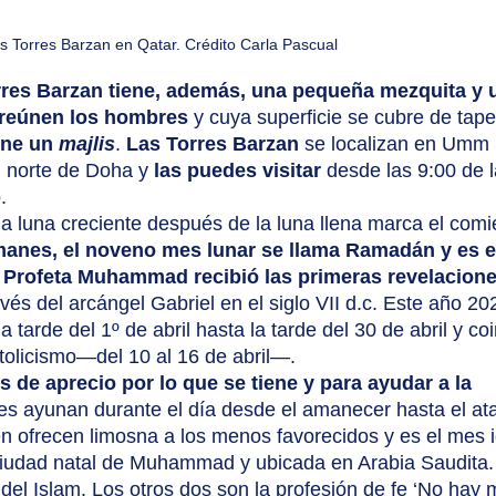
s Torres Barzan en Qatar. Crédito Carla Pascual
rres Barzan tiene, además, una pequeña mezquita y 
 reúnen los hombres
 y cuya superficie se cubre de tape
ne un 
majlis
. 
Las Torres Barzan
 se localizan en Umm 
norte de Doha y 
las puedes visitar
 desde las 9:00 de l
.
anes, el noveno mes lunar se llama Ramadán y es e
 Profeta Muhammad recibió las primeras revelacione
avés del arcángel Gabriel en el siglo VII d.c. Este año 20
a tarde del 1º de abril hasta la tarde del 30 de abril y co
olicismo—del 10 al 16 de abril—.
de aprecio por lo que se tiene y para ayudar a la 
 ayunan durante el día desde el amanecer hasta el ata
én ofrecen limosna a los menos favorecidos y es el mes i
ciudad natal de Muhammad y ubicada en Arabia Saudita.
s del Islam. Los otros dos son la profesión de fe ‘No hay 