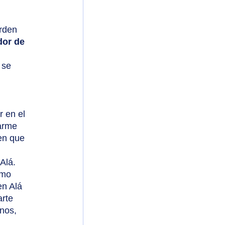
erden 
dor de 
 se 
 en el 
arme 
en que 
amo 
en Alá 
rte 
nos, 