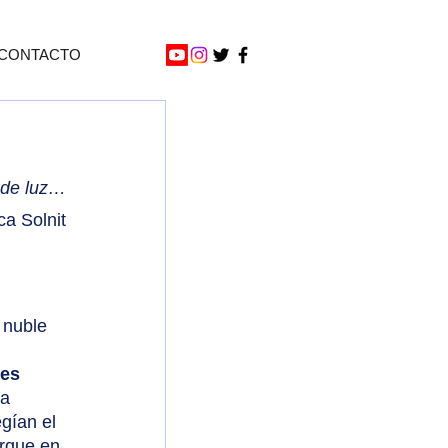
CONTACTO
 de luz…
a Solnit
 nuble 
es 
a 
egían el 
orque en 