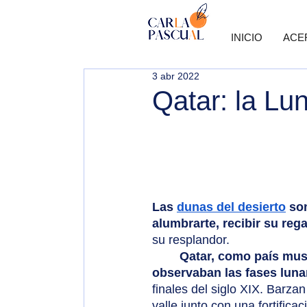
INICIO
ACE
3 abr 2022
Qatar: la Lun
Las
dunas del desierto
 so
alumbrarte, recibir su rega
su resplandor. 
Qatar, como país musu
observaban las fases lun
finales del siglo XIX. Barzan
valle junto con una fortifica