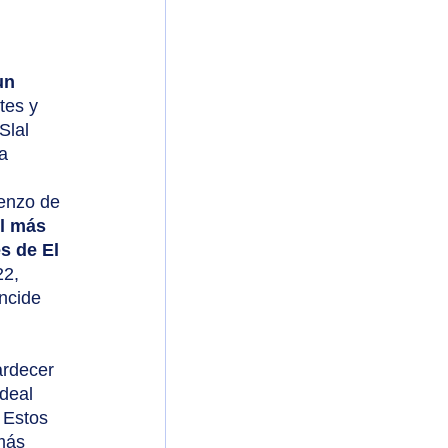
un 
tes y 
Slal 
a 
l más 
s de El 
22,
incide 
rdecer 
deal 
 Estos 
más 