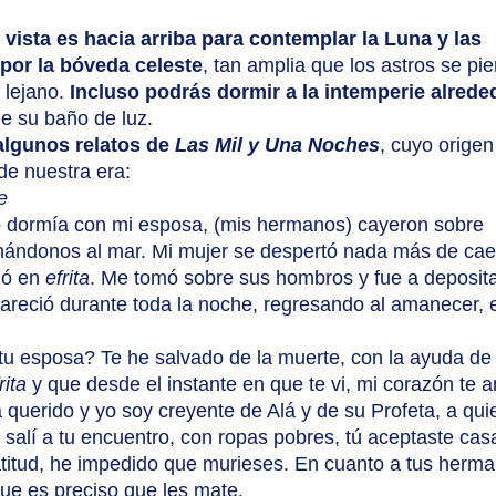
 vista es hacia arriba para contemplar la Luna y las 
 por la bóveda celeste
, tan amplia que los astros se pi
lejano. 
Incluso podrás dormir a la intemperie alrede
e su baño de luz. 
algunos relatos de 
Las Mil y Una Noches
, cuyo origen
de nuestra era:
e
hándonos al mar. Mi mujer se despertó nada más de caer
ió en 
efrita
. Me tomó sobre sus hombros y fue a deposit
areció durante toda la noche, regresando al amanecer, 
rita
 y que desde el instante en que te vi, mi corazón te 
querido y yo soy creyente de Alá y de su Profeta, a qui
salí a tu encuentro, con ropas pobres, tú aceptaste casa
atitud, he impedido que murieses. En cuanto a tus herma
 que es preciso que les mate.