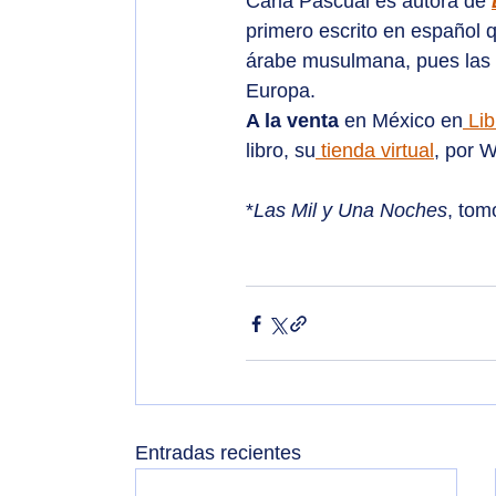
Carla Pascual es autora de 
primero escrito en español q
árabe musulmana, pues las 
Europa.
A la venta
 en México en
 Li
libro, su
 tienda virtual
, por 
*
Las Mil y Una Noches
, tom
Entradas recientes