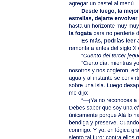
agregar un pastel al menú.
Desde luego, la mejor
estrellas, dejarte envolver
hasta un horizonte muy muy 
la fogata
 para no perderte d
Es más, podrías leer 
remonta a antes del siglo X 
	“
Cuento del tercer jequ
	“Cierto día, mientras yo dormía con mi esposa, (mis hermanos) cayeron sobre 
nosotros y nos cogieron, ec
agua y al instante se convirt
sobre una isla. Luego desap
me dijo:
	“—¡Ya no reconoces a tu esposa? Te he salvado de la muerte, con la ayuda de Alá. 
Debes saber que soy una 
ef
únicamente porque Alá lo ha 
bendiga y preserve. Cuando 
conmigo. Y yo, en lógica gr
siento tal furor contra ellos