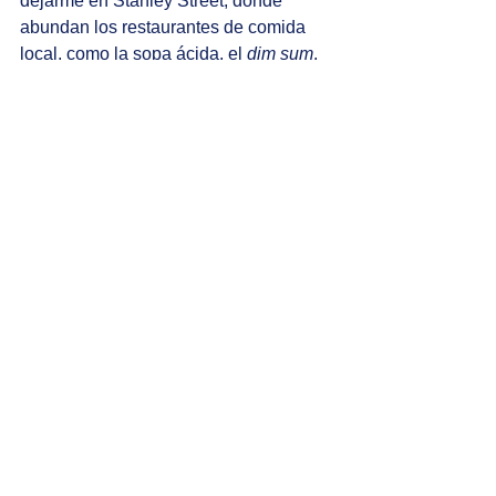
dejarme en Stanley Street, donde 
abundan los restaurantes de comida 
local, como la sopa ácida, el 
dim sum
, 
bocadillos típicos chinos servidos en 
canastas de bambú, y el tradicional 
arroz blanco.
	Finalmente, camino por los 
callejones concurridos de Lan Kwai 
Fong, que alberga galerías de arte. 
Escucho conversaciones en mandarín, 
inglés, francés e hindi al abrirme paso 
entre la multitud de jóvenes, tanto 
locales como expatriados, que se 
alistan para la diversión. Me siento en 
un bar a disfrutar de una cerveza clara 
proveniente de china, mientras 
escucho al grupo en vivo tocar los 
éxitos mundiales del momento y 
comienzo a despedirme de Hong Kong.